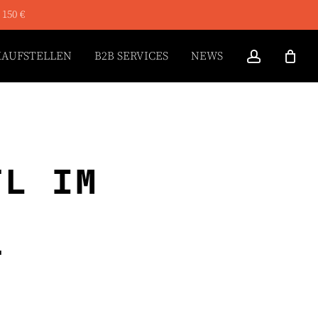
 150 €
ACCOUN
KAUFSTELLEN
B2B SERVICES
NEWS
TL IM
T