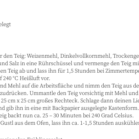
elegt
für den Teig: Weizenmehl, Dinkelvollkornmehl, Trockeng
nd Salz in eine Rührschüssel und vermenge den Teig mi
 den Teig ab und lass ihn für 1,5 Stunden bei Zimmertemp
 240 °C Heißluft vor.
nd Mehl auf die Arbeitsfläche und nimm den Teig aus d
uszudrücken. Ummantle den Teig vorsichtig mit Mehl und r
a. 25 cm x 25 cm großes Rechteck. Schlage dann deinen Li
nd gib ihn in eine mit Backpapier ausgelegte Kastenform
eig backt nun ca. 25 – 30 Minuten bei 240 Grad Celsius.
ustl aus dem Ofen, lass ihn ca. 1-1,5 Stunden auskühle