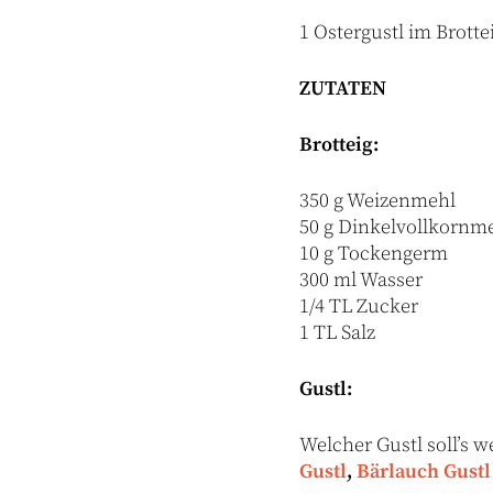
1 Ostergustl im Brotte
ZUTATEN
Brotteig:
350 g Weizenmehl
50 g Dinkelvollkornm
10 g Tockengerm
300 ml Wasser
1/4 TL Zucker
1 TL Salz
Gustl:
Welcher Gustl soll’s 
Gustl
,
Bärlauch Gustl