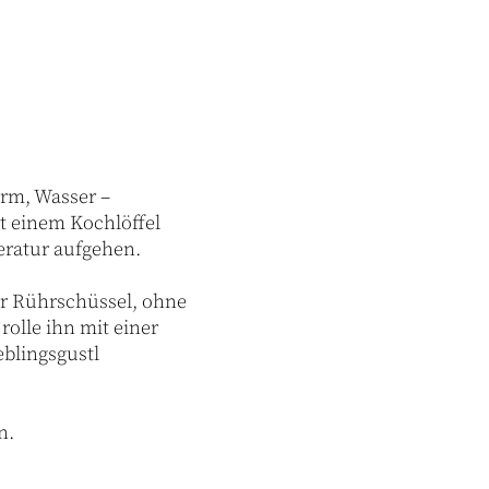
erm, Wasser –
t einem Kochlöffel
eratur aufgehen.
er Rührschüssel, ohne
olle ihn mit einer
eblingsgustl
.
n.