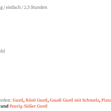
ig / einfach / 2,5 Stunden
ehl
werden:
Gustl
,
Rösti Gustl
,
Gaudi Gustl mit Schmelz
,
Pizz
und
Feurig-Süßer Gustl