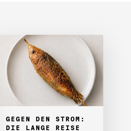
egen
en
trom:
ie
ange
eise
es
eganen
teckerlfisches
ARLI
GEGEN DEN STROM:
DIE LANGE REISE