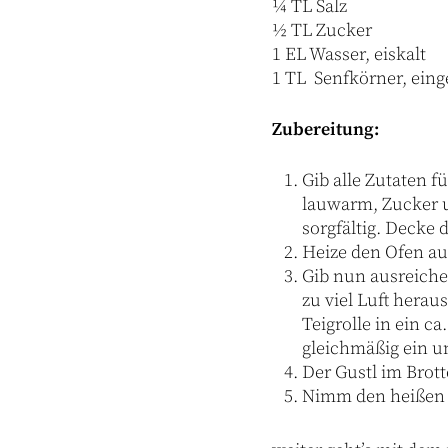
¼ TL Salz
½ TL Zucker
1 EL Wasser, eiskalt
1 TL Senfkörner, eing
Zubereitung:
Gib alle Zutaten 
lauwarm, Zucker u
sorgfältig. Decke
Heize den Ofen auf
Gib nun ausreiche
zu viel Luft hera
Teigrolle in ein c
gleichmäßig ein u
Der Gustl im Brott
Nimm den heißen G