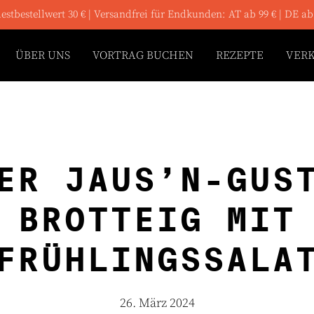
stbestellwert 30 € | Versandfrei für Endkunden: AT ab 99 € | DE ab
ÜBER UNS
VORTRAG BUCHEN
REZEPTE
VER
ER JAUS’N-GUS
BROTTEIG MIT
FRÜHLINGSSALA
26. März 2024