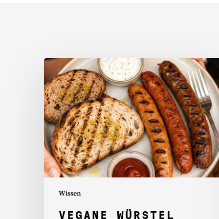
Vegane
Würstel
richtig
grillen:
5
Profi-
Tipps
Wissen
VEGANE WÜRSTEL