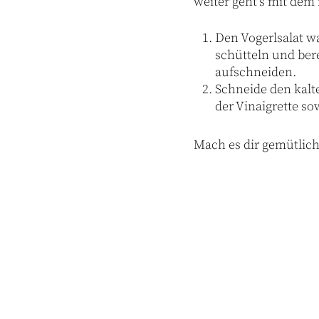
weiter geht’s mit dem
Den Vogerlsalat wa
schütteln und ber
aufschneiden.
Schneide den kalt
der Vinaigrette s
Mach es dir gemütlich