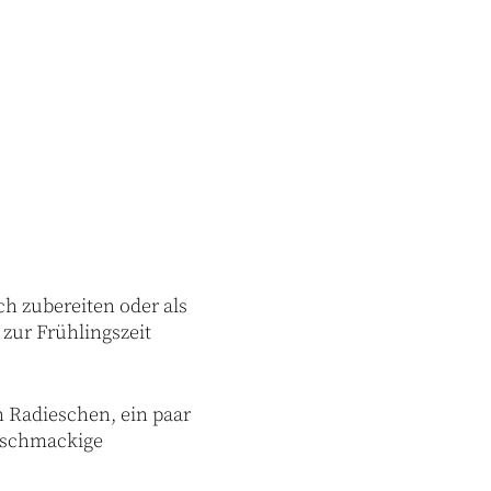
sch zubereiten oder als
 zur Frühlingszeit
n Radieschen, ein paar
g’schmackige