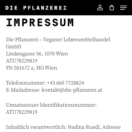
Skip
Men
to
account
main
IMPRESSUM
content
Die Pflanzerei – Veganer Lebensmittelhandel
GmbH
Lindengasse 56, 1070 Wien
ATU78229819
FN 581672 a, HG Wien
Telefonnummer: +43 660 7728824
E-Mailadresse: kontakt@die-pflanzerei.at
Umsatzsteuer-Identifikationsnummer:
ATU78229819
Inhaltlich verantwortlich: Nadina Ruedl, Adresse