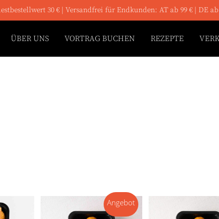
stbestellwert 30 € | Versandfrei für Endkunden: AT ab 99 € | DE ab
ÜBER UNS
VORTRAG BUCHEN
REZEPTE
VER
Angebot