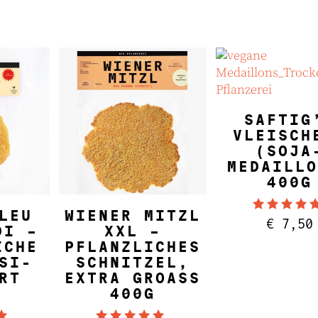
IN DEN WARE
SAFTIG
VLEISCH
(SOJA
MEDAILLO
400G
NKORB
IN DEN WARENKORB
LEU
WIENER MITZL
Bewertet
€
7,50
5.00
DI –
XXL –
von 5
ICHE
PFLANZLICHES
SI-
SCHNITZEL,
RT
EXTRA GROASS 4
00G