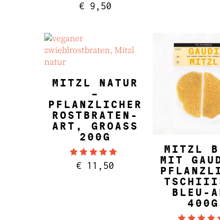
Bewertet mit
€
9,50
4.86
von 5
IN DEN WARENKORB
MITZL NATUR
–
PFLANZLICHER
ROSTBRATEN-
ART, GROASS 2
00G
IN DEN WARE
MITZL B
MIT GAU
Bewertet mit
€
11,50
4.88
PFLANZL
von 5
TSCHIII
BLEU-A
400G