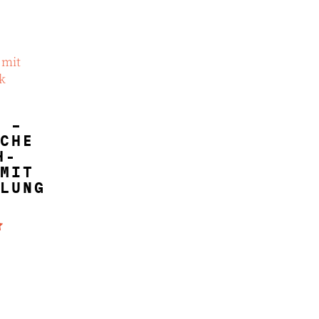
NKORB
 –
CHE
H-
MIT
LUNG
 mit