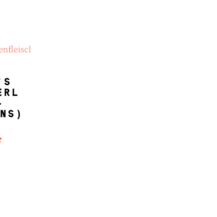
NKORB
’S
ERL
-
NS)
 mit