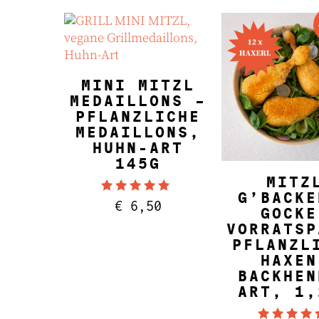
war:
ist:
€ 78,00
€ 72,00.
IN DEN WARENKORB
MINI MITZL
MEDAILLONS –
PFLANZLICHE
MEDAILLONS,
HUHN-ART
145G
IN DEN WARE
MITZ
G’BACKE
Bewertet mit
€
6,50
4.83
GOCKE
von 5
VORRATSP
PFLANZL
HAXEN
BACKHEN
ART, 1,