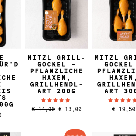
NKORB
IN DEN WARENKORB
IN DEN WARE
E
MITZL GRILL-
MITZL GR
ÜR’D
GOCKEL –
GOCKEL
PFLANZLICHE
PFLANZLI
ICHE
HAXEN,
HAXEN
I
GRILLHENDL-
GRILLHEN
IIS
ART 200G
ART 30
TS
00G
Bewertet mit
Bewertet
Ursprünglicher
Aktueller
€
14,00
€
13,00
€
19,50
4.00
5.00
0
Preis
Preis
von 5
von 5
war:
ist:
€ 14,00
€ 13,00.
Angebot