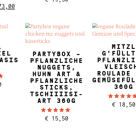
5.00
t mit
sprünglicher
Aktueller
3,00
von 5
eis
Preis
r:
ist:
78,00
€ 73,00.
NKORB
IN DEN WARE
L
MITZL
IN DEN WARENKORB
ZEL
G’FÜLLT
PARTYBOX –
ASIS
PFLANZLI
PFLANZLICHE
VLEISC
NUGGETS,
ROULADE 
HUHN ART &
GEMÜSEFÜL
PFLANZLICHE
t mit
0
360G
STICKS,
TSCHIIIISI-
ART 360G
Bewertet
€
18,50
4.88
von 5
Bewertet mit
€
15,50
5.00
von 5