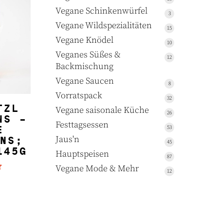
Produkte
Vegane Schinkenwürfel
3
3
Produkte
Vegane Wildspezialitäten
15
15
Produkte
Vegane Knödel
10
10
Produkte
Veganes Süßes &
12
12
Backmischung
Produkte
Vegane Saucen
8
8
Produkte
Vorratspack
32
32
NKORB
TZL
Produkte
Vegane saisonale Küche
26
26
NS –
Produkte
Festtagsessen
53
53
E
Produkte
Jaus'n
NS;
45
45
145G
Produkte
Hauptspeisen
87
87
Produkte
Vegane Mode & Mehr
12
12
 mit
Produkte