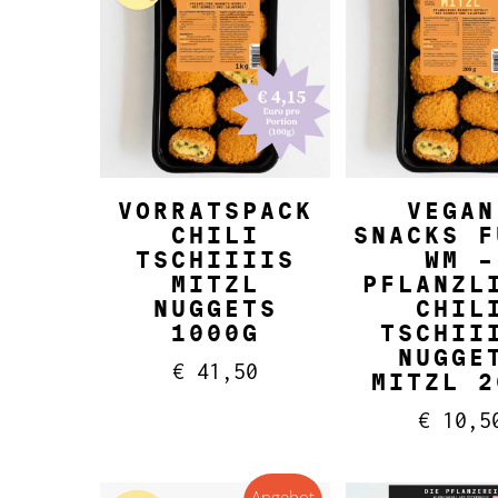
IN DEN WARENKORB
IN DEN WARE
VORRATSPACK
VEGAN
CHILI
SNACKS F
TSCHIIIIS
WM –
MITZL
PFLANZL
NUGGETS
CHIL
1000G
TSCHII
NUGGE
€
41,50
MITZL 2
€
10,5
Angebot