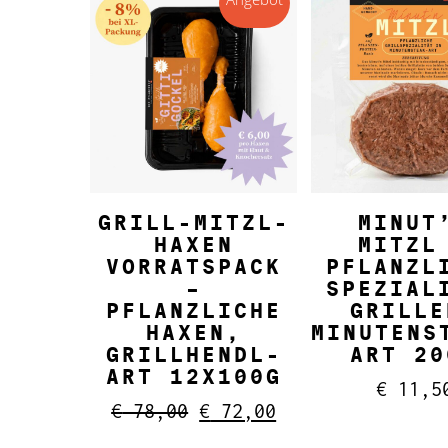
IN DEN WARENKORB
IN DEN WARE
GRILL-MITZL-
MINUT
HAXEN
MITZL
VORRATSPACK
PFLANZL
–
SPEZIAL
PFLANZLICHE
GRILLE
HAXEN,
MINUTENS
GRILLHENDL-
ART 20
ART 12X100G
€
11,5
Ursprünglicher
Aktueller
€
78,00
€
72,00
Preis
Preis