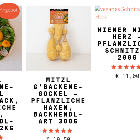
€ 38,00
€ 30,00.
Angebot
IN DEN WARE
WIENER M
HERZ 
PFLANZLI
SCHNITZ
200G
Bewertet
€
11,00
NKORB
IN DEN WARENKORB
5.00
L
MITZL
von 5
NE-
G’BACKENE-
L
GOCKEL –
ACK,
PFLANZLICHE
ICHE
HAXEN,
,
BACKHENDL-
DL-
ART 300G
2KG
Bewertet mit
€
19,50