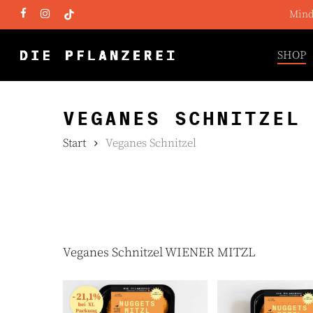
Skip
Minde
FACEBOOK
INSTAGRAM
TIKTOK
to
main
SHOP
content
VEGANES SCHNITZEL
Start
Veganes Schnitzel
Veganes Schnitzel WIENER MITZL