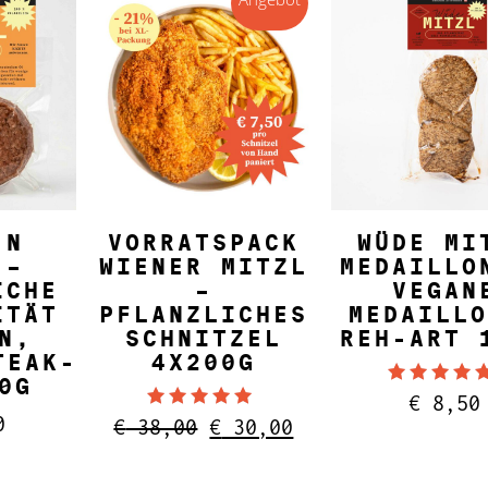
NKORB
IN DEN WARENKORB
IN DEN WARE
’N
VORRATSPACK
WÜDE MI
 –
WIENER MITZL
MEDAILLO
ICHE
–
VEGAN
ITÄT
PFLANZLICHES
MEDAILLO
N,
SCHNITZEL
REH-ART 
TEAK-
4X200G
0G
Bewertet
€
8,50
4.57
0
Bewertet mit
Ursprünglicher
Aktueller
€
38,00
€
30,00
von 5
4.90
Preis
Preis
von 5
war:
ist: