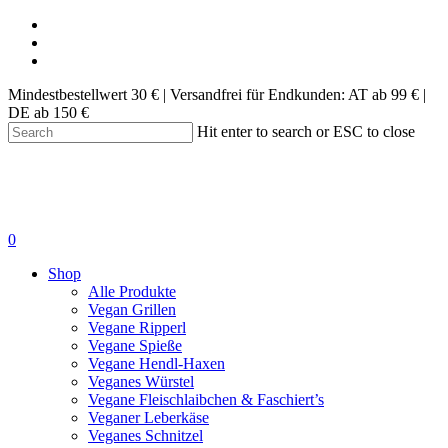
Skip
facebook
to
instagram
main
tiktok
content
Mindestbestellwert 30 € | Versandfrei für Endkunden: AT ab 99 € |
DE ab 150 €
Hit enter to search or ESC to close
Close
Search
account
0
Menu
Shop
Alle Produkte
Vegan Grillen
Vegane Ripperl
Vegane Spieße
Vegane Hendl-Haxen
Veganes Würstel
Vegane Fleischlaibchen & Faschiert’s
Veganer Leberkäse
Veganes Schnitzel