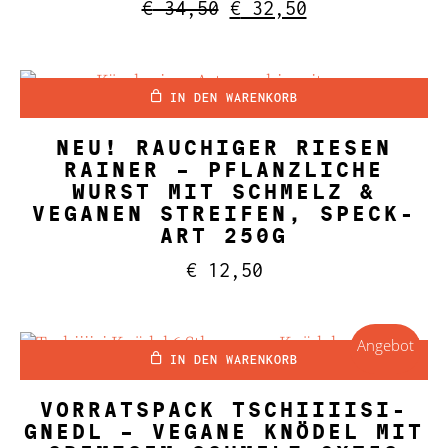
Bewertet mit
Ursprünglicher
Aktueller
€
34,50
€
32,50
5.00
Preis
Preis
von 5
war:
ist:
€ 34,50
€ 32,50.
IN DEN WARENKORB
NEU! RAUCHIGER RIESEN
RAINER – PFLANZLICHE
WURST MIT SCHMELZ &
VEGANEN STREIFEN, SPECK-
ART 250G
€
12,50
Angebot
IN DEN WARENKORB
VORRATSPACK TSCHIIIISI-
GNEDL – VEGANE KNÖDEL MIT