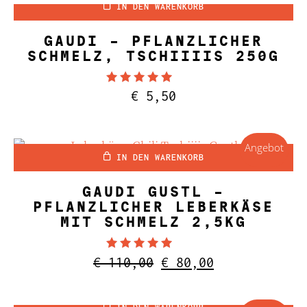
IN DEN WARENKORB
GAUDI – PFLANZLICHER
SCHMELZ, TSCHIIIIS 250G
Bewertet mit
€
5,50
4.67
von 5
Angebot
IN DEN WARENKORB
GAUDI GUSTL –
PFLANZLICHER LEBERKÄSE
MIT SCHMELZ 2,5KG
Bewertet mit
Ursprünglicher
Aktueller
€
110,00
€
80,00
5.00
Preis
Preis
von 5
war:
ist: