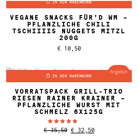
IN DEN WARENKORB
VEGANE SNACKS FÜR’D WM –
PFLANZLICHE CHILI
TSCHIIIIS NUGGETS MITZL
200G
€
10,50
Angebot
IN DEN WARENKORB
VORRATSPACK GRILL-TRIO
RIESEN RAINER KRAINER –
PFLANZLICHE WURST MIT
SCHMELZ 6X125G
Bewertet mit
Ursprünglicher
Aktueller
€
35,50
€
32,50
5.00
Preis
Preis
von 5