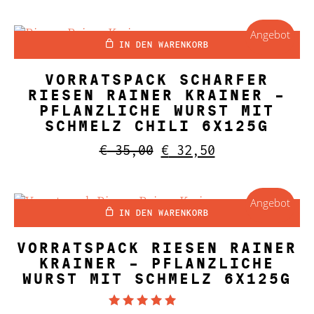
war:
ist:
€ 35,50
€ 32,50.
Angebot
IN DEN WARENKORB
VORRATSPACK SCHARFER
RIESEN RAINER KRAINER –
PFLANZLICHE WURST MIT
SCHMELZ CHILI 6X125G
Ursprünglicher
Aktueller
€
35,00
€
32,50
Preis
Preis
war:
ist:
€ 35,00
€ 32,50.
Angebot
IN DEN WARENKORB
VORRATSPACK RIESEN RAINER
KRAINER – PFLANZLICHE
WURST MIT SCHMELZ 6X125G