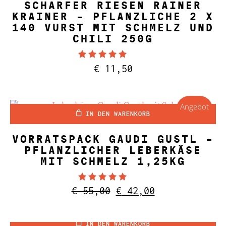
SCHARFER RIESEN RAINER
KRAINER – PFLANZLICHE 2 X
140 VURST MIT SCHMELZ UND
CHILI 250G
Bewertet mit
€
11,50
4.81
von 5
Angebot
IN DEN WARENKORB
VORRATSPACK GAUDI GUSTL –
PFLANZLICHER LEBERKÄSE
MIT SCHMELZ 1,25KG
Bewertet mit
Ursprünglicher
Aktueller
€
55,00
€
42,00
4.90
Preis
Preis
von 5
war:
ist:
IN DEN WARENKORB