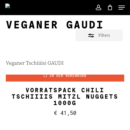
Skip
Men
to
account
Close
main
Filters
VEGANER GAUDI
content
Filters
Veganer Tschiiiisi GAUDI
IN DEN WARENKORB
VORRATSPACK CHILI
TSCHIIIIS MITZL NUGGETS
1000G
€
41,50