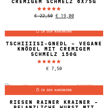
CREMIGEM SCHMELZ 6X75G
Bewertet mit
Ursprünglicher
Aktueller
€
22,50
€
19,00
5.00
Preis
Preis
von 5
war:
ist:
IN DEN WARENKORB
€ 22,50
€ 19,00.
TSCHIIIISI-GNEDL – VEGANE
KNÖDEL MIT CREMIGEM
SCHMELZ 150G
Bewertet mit
€
7,50
4.67
von 5
IN DEN WARENKORB
RIESEN RAINER KRAINER –
PFLANZLICHE WURST MIT