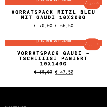
IN DEN WARENKORB
€ 110,00
€ 80,00.
Angebot
VORRATSPACK MITZL BLEU
MIT GAUDI 10X200G
Ursprünglicher
Aktueller
€
70,00
€
66,50
Preis
Preis
war:
ist:
IN DEN WARENKORB
€ 70,00
€ 66,50.
Angebot
VORRATSPACK GAUDI –
TSCHIIIISI PANIERT
10X140G
Ursprünglicher
Aktueller
€
50,00
€
47,50
Preis
Preis
war:
ist:
€ 50,00
€ 47,50.