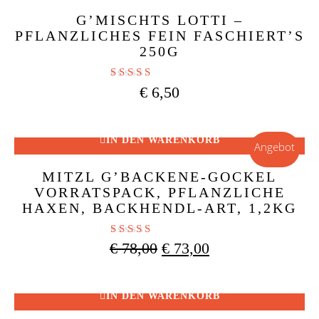
G’MISCHTS LOTTI –
PFLANZLICHES FEIN FASCHIERT’S
250G
Bewertet mit
€
6,50
5.00
von 5
IN DEN WARENKORB
Angebot
MITZL G’BACKENE-GOCKEL
VORRATSPACK, PFLANZLICHE
HAXEN, BACKHENDL-ART, 1,2KG
Bewertet mit
Ursprünglicher
Aktueller
€
78,00
€
73,00
5.00
Preis
Preis
von 5
war:
ist:
€ 78,00
€ 73,00.
IN DEN WARENKORB