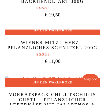
BACKHENDL-ART 300G
Bewertet mit
€
19,50
5.00
von 5
IN DEN WARENKORB
WIENER MITZL HERZ –
PFLANZLICHES SCHNITZEL 200G
Bewertet mit
€
11,00
5.00
von 5
Angebot
IN DEN WARENKORB
VORRATSPACK CHILI TSCHIIIIS
GUSTL – PFLANZLICHER
LEBERKÄSE MIT JALAPENOS &