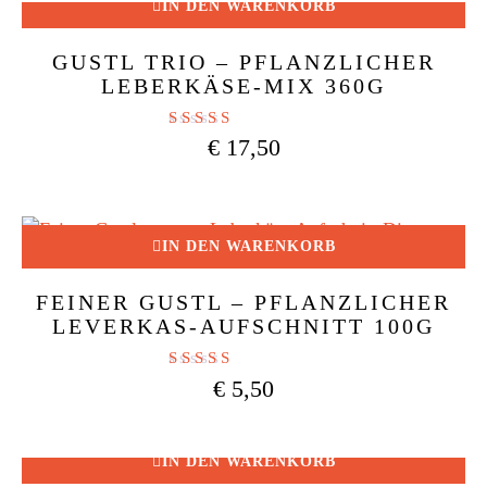
IN DEN WARENKORB
GUSTL TRIO – PFLANZLICHER
LEBERKÄSE-MIX 360G
Bewertet mit
€
17,50
4.84
von 5
IN DEN WARENKORB
FEINER GUSTL – PFLANZLICHER
LEVERKAS-AUFSCHNITT 100G
Bewertet mit
€
5,50
4.80
von 5
IN DEN WARENKORB