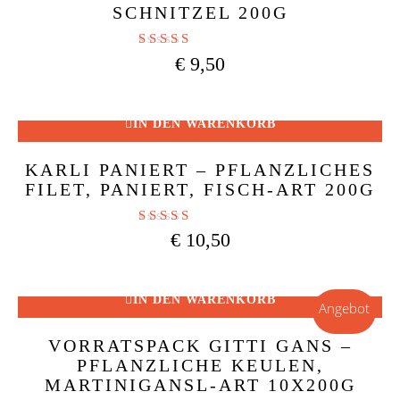
SCHNITZEL 200G
Bewertet mit
€
9,50
4.86
von 5
IN DEN WARENKORB
KARLI PANIERT – PFLANZLICHES
FILET, PANIERT, FISCH-ART 200G
Bewertet mit
€
10,50
5.00
von 5
IN DEN WARENKORB
Angebot
VORRATSPACK GITTI GANS –
PFLANZLICHE KEULEN,
MARTINIGANSL-ART 10X200G