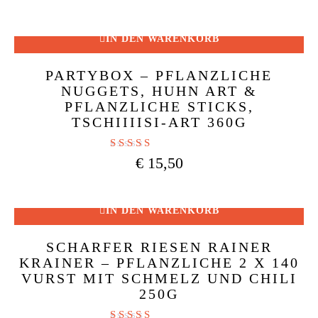
von 5
IN DEN WARENKORB
PARTYBOX – PFLANZLICHE
NUGGETS, HUHN ART &
PFLANZLICHE STICKS,
TSCHIIIISI-ART 360G
Bewertet mit
€
15,50
5.00
von 5
IN DEN WARENKORB
SCHARFER RIESEN RAINER
KRAINER – PFLANZLICHE 2 X 140
VURST MIT SCHMELZ UND CHILI
250G