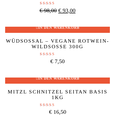
Bewertet mit
Ursprünglicher
Aktueller
€
98,00
€
93,00
5.00
Preis
Preis
von 5
war:
ist:
€ 98,00
€ 93,00.
IN DEN WARENKORB
WÜDSOSSAL – VEGANE ROTWEIN-
WILDSOSSE 300G
Bewertet mit
€
7,50
4.71
von 5
IN DEN WARENKORB
MITZL SCHNITZEL SEITAN BASIS
1KG
Bewertet mit
€
16,50
4.50