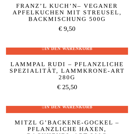
FRANZ’L KUCH’N– VEGANER
APFELKUCHEN MIT STREUSEL,
BACKMISCHUNG 500G
€
9,50
IN DEN WARENKORB
LAMMPAL RUDI – PFLANZLICHE
SPEZIALITÄT, LAMMKRONE-ART
280G
€
25,50
IN DEN WARENKORB
MITZL G’BACKENE-GOCKEL –
PFLANZLICHE HAXEN,