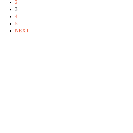
2
3
4
5
NEXT