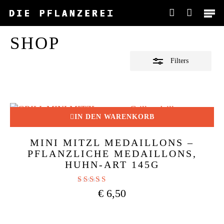
Skip
Men
to
account
Close
main
Filters
SHOP
content
Filters
IN DEN WARENKORB
MINI MITZL MEDAILLONS –
PFLANZLICHE MEDAILLONS,
HUHN-ART 145G
Bewertet mit
€
6,50
4.83
von 5