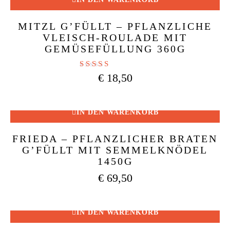
MITZL G’FÜLLT – PFLANZLICHE
VLEISCH-ROULADE MIT
GEMÜSEFÜLLUNG 360G
Bewertet mit
€
18,50
4.88
von 5
IN DEN WARENKORB
FRIEDA – PFLANZLICHER BRATEN
G’FÜLLT MIT SEMMELKNÖDEL
1450G
€
69,50
IN DEN WARENKORB