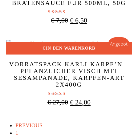
BRATENSAUCE FÜR 500ML, 50G
Bewertet mit
Ursprünglicher
Aktueller
€
7,00
€
6,50
4.86
Preis
Preis
von 5
war:
ist:
€ 7,00
€ 6,50.
Angebot
IN DEN WARENKORB
VORRATSPACK KARLI KARPF’N –
PFLANZLICHER VISCH MIT
SESAMPANADE, KARPFEN-ART
2X400G
Bewertet mit
Ursprünglicher
Aktueller
€
27,00
€
24,00
4.67
Preis
Preis
von 5
war:
ist:
€ 27,00
€ 24,00.
PREVIOUS
1