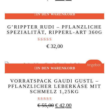
Preis
Preis
war:
ist:
€ 72,00
€ 55,00.
IN DEN WARENKORB
G’RIPPTER RUDI – PFLANZLICHE
SPEZIALITÄT, RIPPERL-ART 360G
Bewertet mit
€
32,00
5.00
von 5
Angebot
IN DEN WARENKORB
VORRATSPACK GAUDI GUSTL –
PFLANZLICHER LEBERKÄSE MIT
SCHMELZ 1,25KG
Bewertet mit
Ursprünglicher
Aktueller
€
55,00
€
42,00
4.90