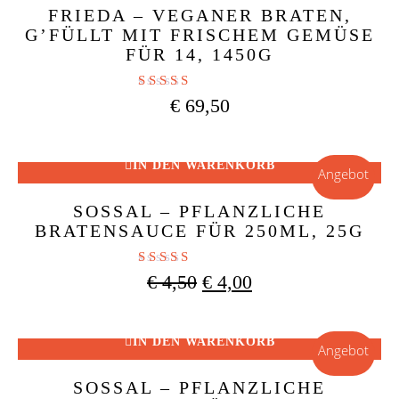
FRIEDA – VEGANER BRATEN,
G’FÜLLT MIT FRISCHEM GEMÜSE
FÜR 14, 1450G
Bewertet mit
€
69,50
4.50
von 5
IN DEN WARENKORB
Angebot
SOSSAL – PFLANZLICHE
BRATENSAUCE FÜR 250ML, 25G
Bewertet mit
Ursprünglicher
Aktueller
€
4,50
€
4,00
5.00
Preis
Preis
von 5
war:
ist:
€ 4,50
€ 4,00.
IN DEN WARENKORB
Angebot
SOSSAL – PFLANZLICHE