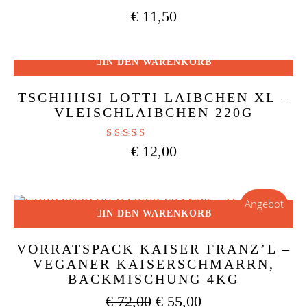
Bewertet mit
€
11,50
4.81
von 5
IN DEN WARENKORB
TSCHIIIISI LOTTI LAIBCHEN XL –
VLEISCHLAIBCHEN 220G
Bewertet mit
€
12,00
4.86
von 5
Angebot
IN DEN WARENKORB
VORRATSPACK KAISER FRANZ’L –
VEGANER KAISERSCHMARRN,
BACKMISCHUNG 4KG
Ursprünglicher
Aktueller
€
72,00
€
55,00