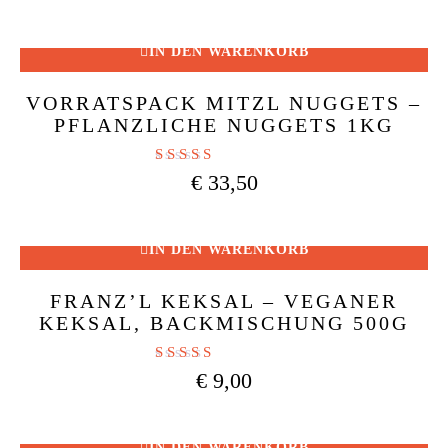
Preis
Preis
von 5
war:
ist:
€ 55,00
€ 42,00.
IN DEN WARENKORB
VORRATSPACK MITZL NUGGETS –
PFLANZLICHE NUGGETS 1KG
Bewertet mit
€
33,50
5.00
von 5
IN DEN WARENKORB
FRANZ’L KEKSAL – VEGANER
KEKSAL, BACKMISCHUNG 500G
Bewertet mit
€
9,00
4.50
von 5
IN DEN WARENKORB