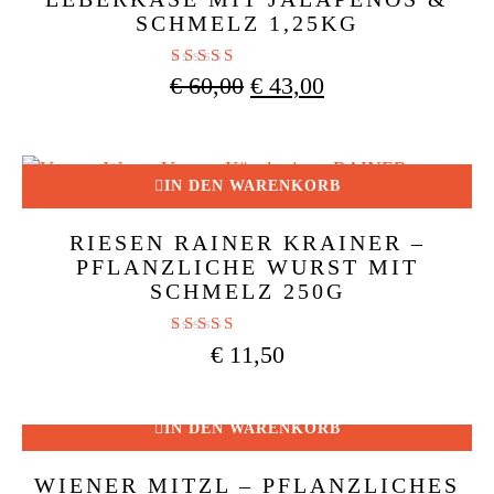
SCHMELZ 1,25KG
Bewertet mit
Ursprünglicher
Aktueller
€
60,00
€
43,00
5.00
Preis
Preis
von 5
war:
ist:
€ 60,00
€ 43,00.
IN DEN WARENKORB
RIESEN RAINER KRAINER –
PFLANZLICHE WURST MIT
SCHMELZ 250G
Bewertet mit
€
11,50
4.94
von 5
IN DEN WARENKORB
WIENER MITZL – PFLANZLICHES