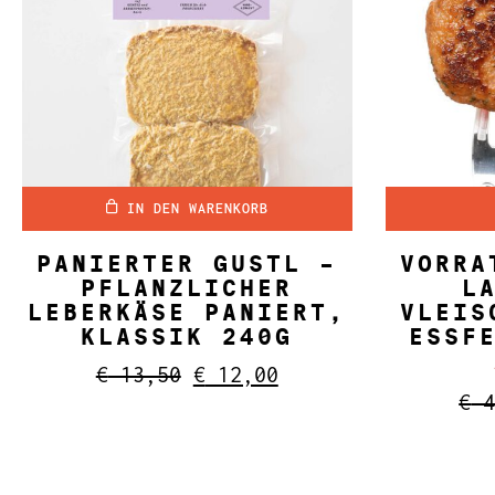
IN DEN WARENKORB
PANIERTER GUSTL –
VORRA
PFLANZLICHER
L
LEBERKÄSE PANIERT,
VLEIS
KLASSIK 240G
ESSF
Ursprünglicher
Aktueller
€
13,50
€
12,00
Preis
Preis
€
4
war:
ist:
€ 13,50
€ 12,00.