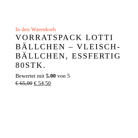
In den Warenkorb
VORRATSPACK LOTTI
BÄLLCHEN – VLEISCH-
BÄLLCHEN, ESSFERTIG
80STK.
Bewertet mit
5.00
von 5
Ursprünglicher
Aktueller
€
65,00
€
54,50
Preis
Preis
war:
ist:
€ 65,00
€ 54,50.