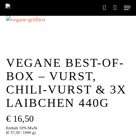
Skip
Men
to
account
main
content
VEGANE BEST-OF-
BOX – VURST,
CHILI-VURST & 3X
LAIBCHEN 440G
€
16,50
Enthält 10% MwSt.
(
€
37,50
/ 1000 g)