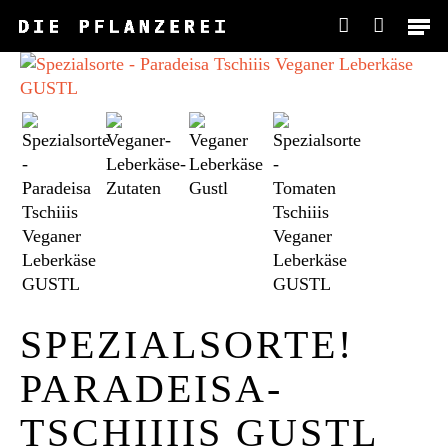
Skip
Men
to
account
main
content
SPEZIALSORTE!
PARADEISA-
TSCHIIIIS GUSTL