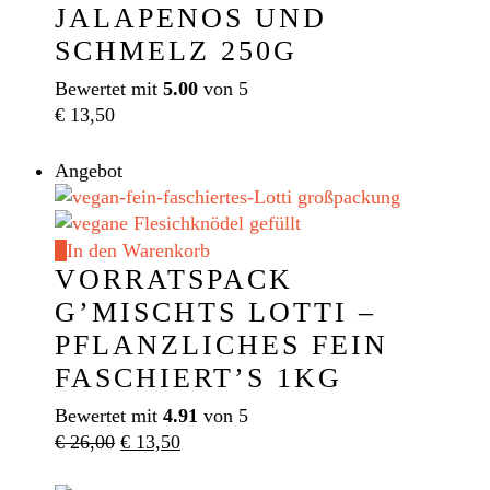
JALAPENOS UND
SCHMELZ 250G
Bewertet mit
5.00
von 5
€
13,50
Angebot
In den Warenkorb
VORRATSPACK
G’MISCHTS LOTTI –
PFLANZLICHES FEIN
FASCHIERT’S 1KG
Bewertet mit
4.91
von 5
Ursprünglicher
Aktueller
€
26,00
€
13,50
Preis
Preis