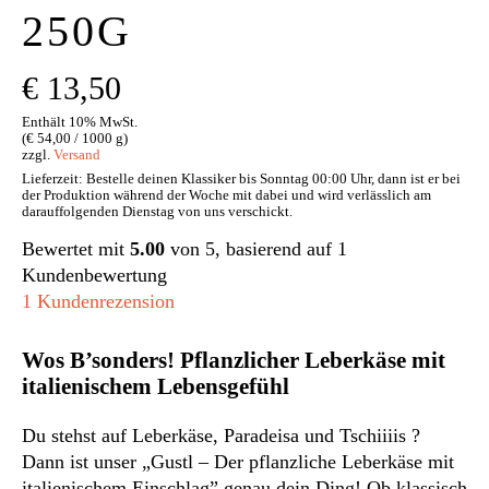
250G
€
13,50
Enthält 10% MwSt.
(
€
54,00
/ 1000 g)
zzgl.
Versand
Lieferzeit: Bestelle deinen Klassiker bis Sonntag 00:00 Uhr, dann ist er bei
der Produktion während der Woche mit dabei und wird verlässlich am
darauffolgenden Dienstag von uns verschickt.
Bewertet mit
5.00
von 5, basierend auf
1
Kundenbewertung
1
Kundenrezension
Wos B’sonders! Pflanzlicher Leberkäse mit
italienischem Lebensgefühl
Du stehst auf Leberkäse
,
Paradeisa und Tschiiiis ?
Dann ist unser „Gustl – Der pflanzliche Leberkäse mit
italienischem Einschlag” genau dein Ding! Ob klassisch