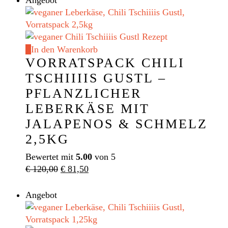
Angebot
In den Warenkorb
VORRATSPACK CHILI
TSCHIIIIS GUSTL –
PFLANZLICHER
LEBERKÄSE MIT
JALAPENOS & SCHMELZ
2,5KG
Bewertet mit
5.00
von 5
Ursprünglicher
Aktueller
€
120,00
€
81,50
Preis
Preis
war:
ist:
Angebot
€ 120,00
€ 81,50.