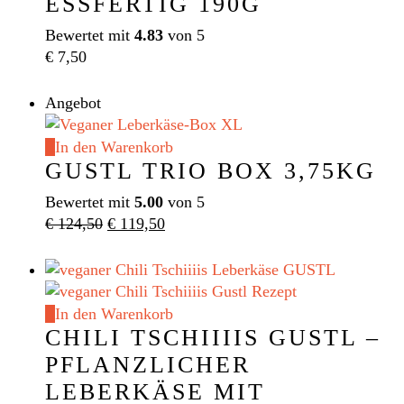
ESSFERTIG 190G
Bewertet mit
4.83
von 5
€
7,50
Angebot
In den Warenkorb
GUSTL TRIO BOX 3,75KG
Bewertet mit
5.00
von 5
Ursprünglicher
Aktueller
€
124,50
€
119,50
Preis
Preis
war:
ist:
€ 124,50
€ 119,50.
In den Warenkorb
CHILI TSCHIIIIS GUSTL –
PFLANZLICHER
LEBERKÄSE MIT