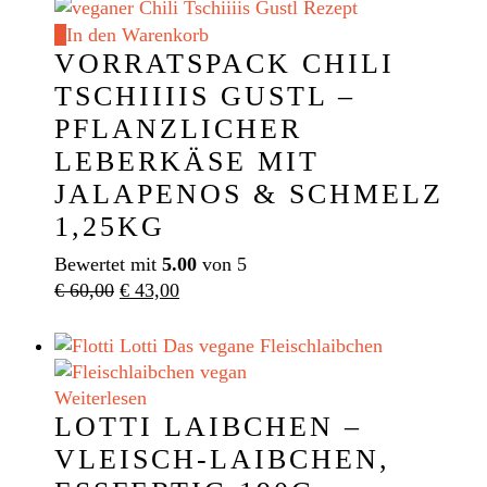
In den Warenkorb
VORRATSPACK CHILI
TSCHIIIIS GUSTL –
PFLANZLICHER
LEBERKÄSE MIT
JALAPENOS & SCHMELZ
1,25KG
Bewertet mit
5.00
von 5
Ursprünglicher
Aktueller
€
60,00
€
43,00
Preis
Preis
war:
ist:
€ 60,00
€ 43,00.
Weiterlesen
LOTTI LAIBCHEN –
VLEISCH-LAIBCHEN,