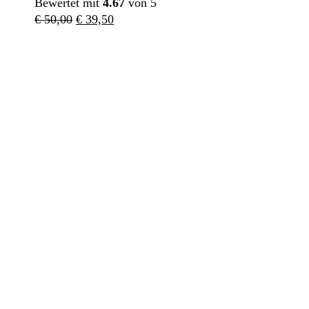
Bewertet mit
4.67
von 5
Ursprünglicher
Aktueller
€
50,00
€
39,50
Preis
Preis
war:
ist:
€ 50,00
€ 39,50.