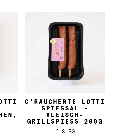
IN DEN WARENKORB
OTTI
G’RÄUCHERTE LOTTI
–
SPIESSAL – V
HEN,
LEISCH-G
RILLSPIESS 200G
€
8,50