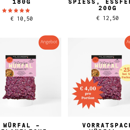
0G
PIESS, ESSFERT
0G
€
12,50
Bewertet mit
€
10,50
5.00
von 5
Angebot
A
IN DEN WARENKORB
IN DEN WARENKORB
WÜRFAL –
VORRATSPAC