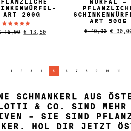
PFLANZLICHE
WÜRFAL –
HINKENWÜRFEL-
PFLANZLICH
ART 200G
SCHINKENWÜRF
ART 500G
Ursprü
€
40,00
€
30,0
Bewertet mit
Ursprünglicher
Aktueller
€
16,00
€
13,50
5.00
Preis
Preis
Preis
von 5
war:
war:
ist:
€ 40,0
€ 16,00
€ 13,50.
1
2
3
4
5
6
7
8
9
10
11
NE SCHMANKERL AUS ÖST
LOTTI & CO. SIND MEHR
IVEN – SIE SIND PFLAN
IKER. HOL DIR JETZT ÖS