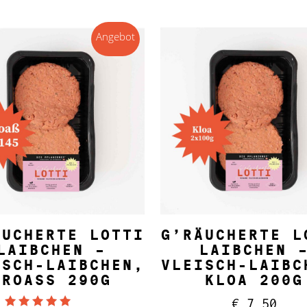
Angebot
IN DEN WARENKORB
IN DEN WARENKORB
ÄUCHERTE LOTTI
G’RÄUCHERTE L
LAIBCHEN –
LAIBCHEN 
ISCH-LAIBCHEN,
VLEISCH-LAIBC
GROASS 290G
KLOA 200G
€
7,50