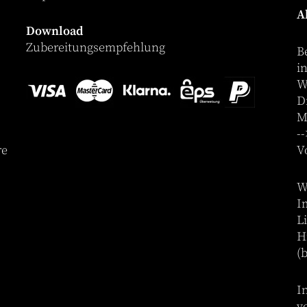
A
Download
Zubereitungsempfehlung
B
i
W
D
M
-
re
V
W
I
L
H
(
I
v