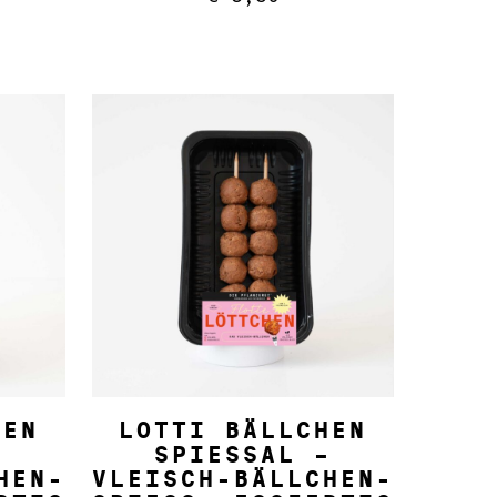
IN DEN WARENKORB
HEN
LOTTI BÄLLCHEN
–
SPIESSAL –
EN-S
VLEISCH-BÄLLCHEN-S