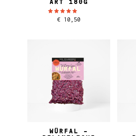
T 180G
Bewertet mit
€
10,50
5.00
von 5
IN DEN WARENKORB
WÜRFAL –