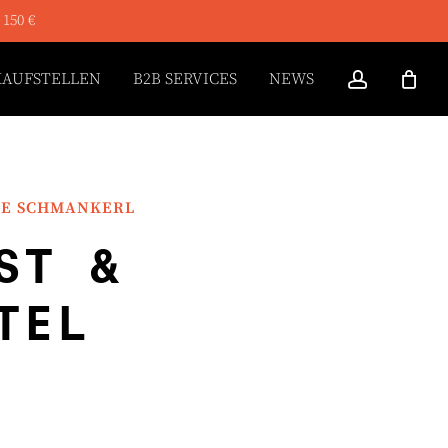
 150 €
ACCOUN
KAUFSTELLEN
B2B SERVICES
NEWS
NE SCHMANKERL
ST &
TEL