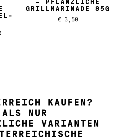
– PFLANZLICHE
E
GRILLMARINADE 85G
EL-
€
3,50
nglicher
Aktueller
0
Preis
ist:
0
€ 30,00.
ERREICH KAUFEN?
 ALS NUR
ZLICHE VARIANTEN
TERREICHISCHE