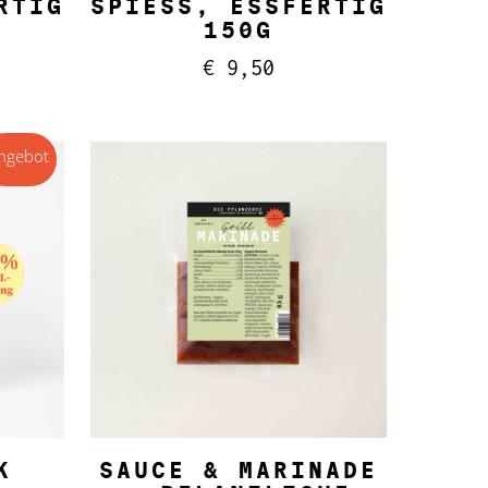
IG 20
PIESS, ESSFERTIG 15
0G
€
9,50
ngebot
IN DEN WARENKORB
K
SAUCE & MARINADE