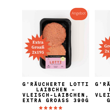
Angebot
IN DEN WARENKORB
G’RÄUCHERTE LOTTI
G’R
LAIBCHEN –
VLEISCH-LAIBCHEN,
VLE
EXTRA GROASS 390G