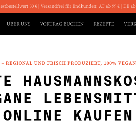
stbestellwert 30 € | Versandfrei für Endkunden: AT ab 99 € | DE ab
ÜBER UNS
VORTRAG BUCHEN
REZEPTE
VER
– REGIONAL UND FRISCH PRODUZIERT, 100% VEGA
TE HAUSMANNSKO
GANE LEBENSMIT
ONLINE KAUFEN