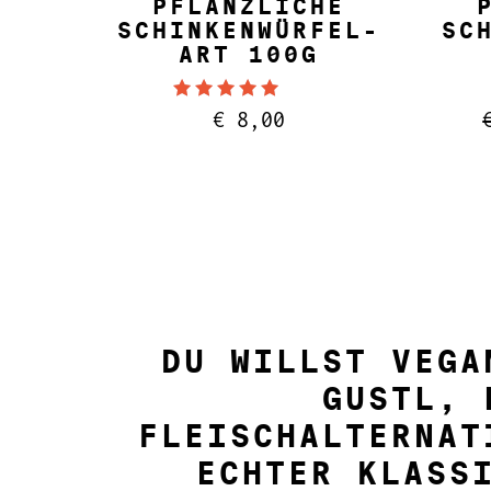
PFLANZLICHE
SCHINKENWÜRFEL-
SC
ART 100G
Bewertet mit
€
8,00
5.00
von 5
DU WILLST VEGA
GUSTL, 
FLEISCHALTERNAT
ECHTER KLASS