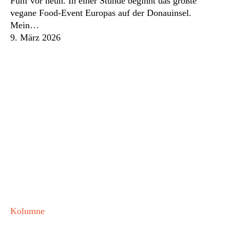
Fünf vor neun. In einer Stunde beginnt das größte
Identitätsfrage
vegane Food-Event Europas auf der Donauinsel.
wird
Mein…
9. März 2026
Vielleicht
Kolumne
gibt’s