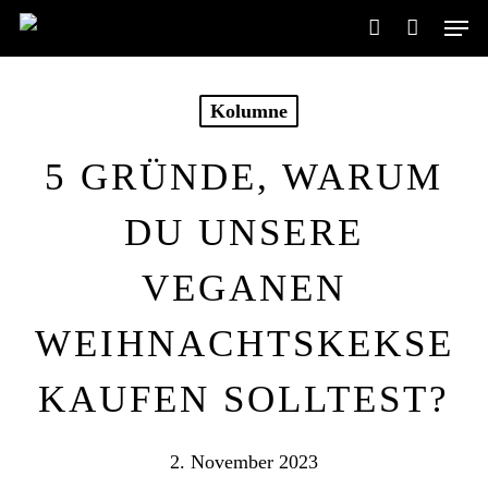
Skip
Men
to
account
main
content
Kolumne
5 GRÜNDE, WARUM
DU UNSERE
VEGANEN
WEIHNACHTSKEKSE
KAUFEN SOLLTEST?
2. November 2023