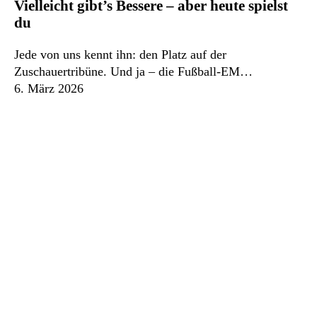
Vielleicht gibt’s Bessere – aber heute spielst
Bessere
du
–
aber
Jede von uns kennt ihn: den Platz auf der
heute
Zuschauertribüne. Und ja – die Fußball-EM…
spielst
6. März 2026
du