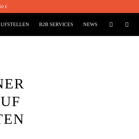
50 €
ACCOUN
UFSTELLEN
B2B SERVICES
NEWS
NER
AUF
TEN