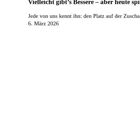
Vielleicht gibt’s Bessere – aber heute spi
Bessere
–
Jede von uns kennt ihn: den Platz auf der Zusc
aber
6. März 2026
heute
spielst
du