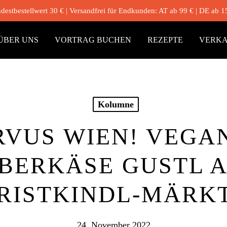
destbestellwert 30 € | Versandfrei für Endkunden: AT ab 99 € | DE ab 1
ÜBER UNS
VORTRAG BUCHEN
REZEPTE
VERKA
Kolumne
RVUS WIEN! VEGA
BERKÄSE GUSTL 
RISTKINDL-MÄRK
24. November 2022