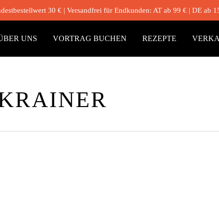
destbestellwert 30 € | Versandfrei für Endkunden: AT ab 99 € | DE ab 1
ÜBER UNS
VORTRAG BUCHEN
REZEPTE
VERKA
KRAINER