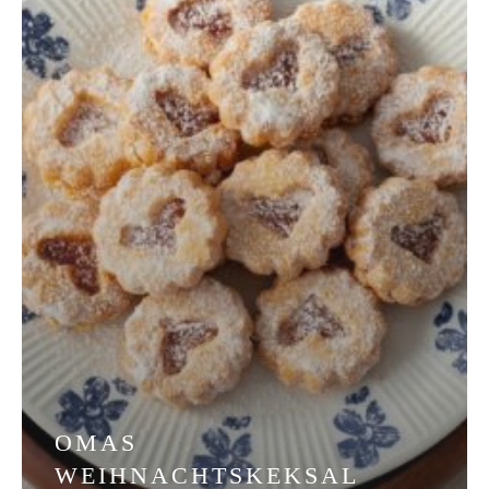
vielseitig!
OMAS
WEIHNACHTSKEKSAL