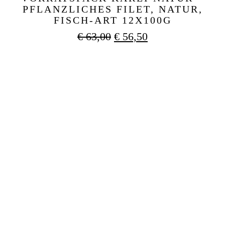
PFLANZLICHES FILET, NATUR,
FISCH-ART 12X100G
Ursprünglicher
Aktueller
€
63,00
€
56,50
Preis
Preis
war:
ist:
€ 63,00
€ 56,50.