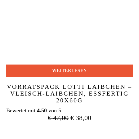
WEITERLESEN
VORRATSPACK LOTTI LAIBCHEN –
VLEISCH-LAIBCHEN, ESSFERTIG
20X60G
Bewertet mit
4.50
von 5
Ursprünglicher
Aktueller
€
47,00
€
38,00
Preis
Preis
war:
ist: