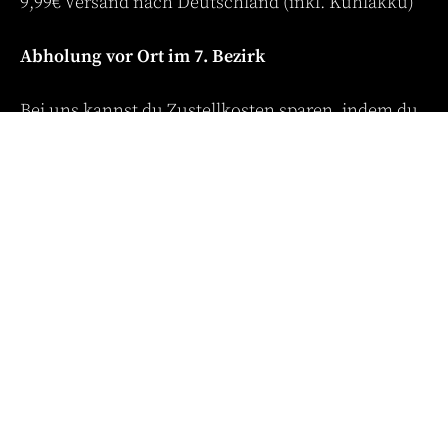
9,99€ Versand nach Deutschland (inkl. Kühlakku)
Abholung vor Ort im 7. Bezirk
Bei uns kannst du Zustellkosten sparen, indem du
deine Bestellung im 7. Bezirk in Wien abholst:
Dienstag ab 16:00 Uhr – 18.00 Uhr
Mittwoch bis Freitag von 9.00 – 18.00 Uhr
--> Bestellung an
kontakt@die-pflanzerei.at
,
Vorauskasse.
Wo kannst du deine Lieblinge abholen:
Impact Hub Vienna
Lindengasse 56, 1070 Wien
Hinterlegt in der Vitrine im Eingangsbereich (bitte
beim Empfang nachfragen)
In der Vorweihnachtszeit Montag bis Freitag von