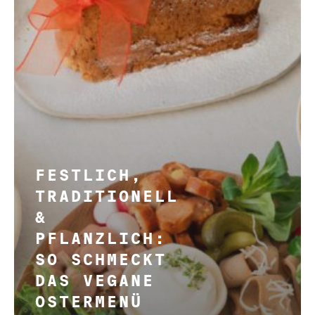
der
Pflanzerei
FESTLICH,
TRADITIONELL
&
PFLANZLICH:
SO SCHMECKT
DAS VEGANE
OSTERMENÜ