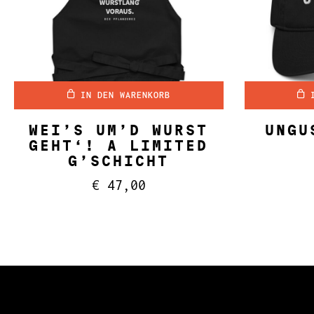
IN DEN WARENKORB
WEI’S UM’D WURST
UNGU
GEHT‘! A LIMITED
G’SCHICHT
€
47,00