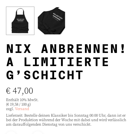
NIX ANBRENNEN!
A LIMITIERTE
G’SCHICHT
€
47,00
Enthält 10% MwSt.
(
€
19,58
/ 100 g)
zzgl.
Versand
Lieferzeit: Bestelle deinen Klassiker bis Sonntag 00:00 Uhr, dann ist er
bei der Produktion während der Woche mit dabei und wird verlässlich
am darauffolgenden Dienstag von uns verschickt.