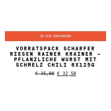
IN DEN WARENKORB
VORRATSPACK SCHARFER
RIESEN RAINER KRAINER –
PFLANZLICHE WURST MIT
SCHMELZ CHILI 6X125G
Ursprünglicher
Aktueller
€
35,00
€
32,50
Preis
Preis
war:
ist:
€ 35,00
€ 32,50.