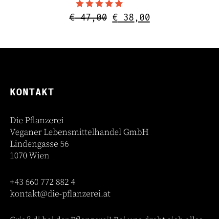
Bewertet mit
Ursprünglicher
Aktueller
€
47,00
€
38,00
4.50
Preis
Preis
von 5
war:
ist:
€ 47,00
€ 38,00.
KONTAKT
Die Pflanzerei –
Veganer Lebensmittelhandel GmbH
Lindengasse 56
1070 Wien
+43 660 772 882 4
kontakt@die-pflanzerei.at