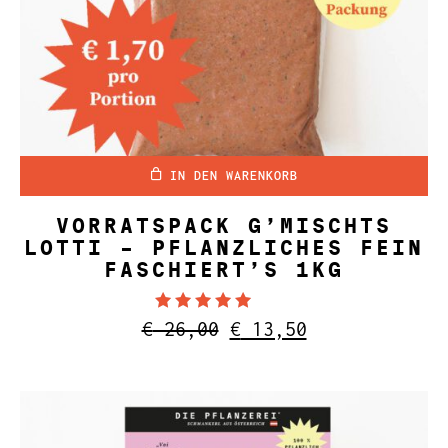
IN DEN WARENKORB
VORRATSPACK G’MISCHTS
LOTTI – PFLANZLICHES FEIN
FASCHIERT’S 1KG
Bewertet mit
Ursprünglicher
Aktueller
€
26,00
€
13,50
4.91
Preis
Preis
von 5
war:
ist:
€ 26,00
€ 13,50.