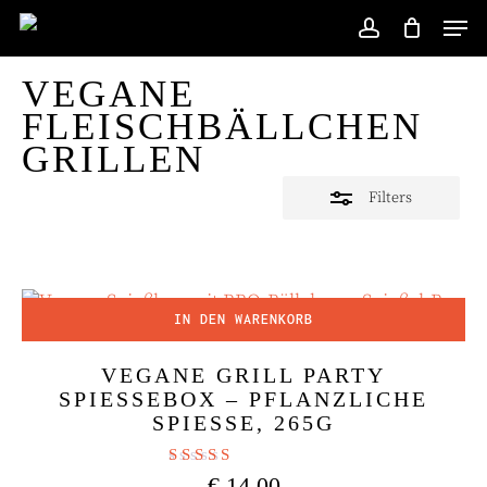
Skip
Men
to
account
Close
main
Filters
VEGANE
content
FLEISCHBÄLLCHEN
GRILLEN
Filters
IN DEN WARENKORB
VEGANE GRILL PARTY
SPIESSEBOX – PFLANZLICHE S
PIESSE, 265G
Bewertet mit
€
14,00