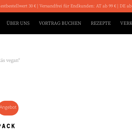
stbestellwert 30 € | Versandfrei für Endkunden: AT ab 99 € | DE ab
ÜBER UNS
VORTRAG BUCHEN
REZEPTE
VER
äs vegan“
Angebot
NKORB
PACK