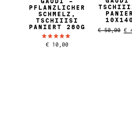
GAUDI
GAUDI –
TSCHIII
PFLANZLICHER
PANIE
SCHMELZ,
10X14
TSCHIIISI
PANIERT 280G
Ur
€
50,00
€
4
Pr
wa
Bewertet mit
€
10,00
4.89
€ 
von 5