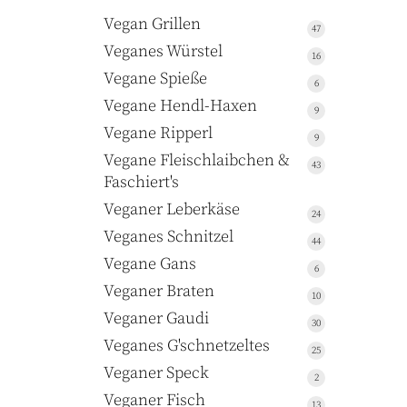
Vegan Grillen
47
47
Produkte
Veganes Würstel
16
16
Produkte
Vegane Spieße
6
6
Produkte
Vegane Hendl-Haxen
9
9
Produkte
Vegane Ripperl
9
9
Produkte
Vegane Fleischlaibchen &
43
43
Faschiert's
Produkte
Veganer Leberkäse
24
24
Produkte
Veganes Schnitzel
44
44
Produkte
Vegane Gans
6
6
Produkte
Veganer Braten
10
10
Produkte
Veganer Gaudi
30
30
Produkte
Veganes G'schnetzeltes
25
25
Produkte
Veganer Speck
2
2
Produkte
Veganer Fisch
13
13