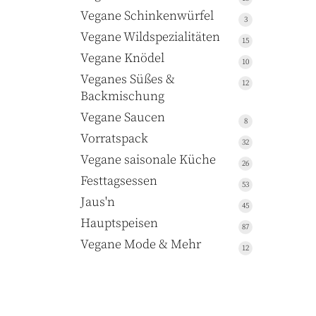
Produkte
Vegane Schinkenwürfel
3
3
Produkte
Vegane Wildspezialitäten
15
15
Produkte
Vegane Knödel
10
10
Produkte
Veganes Süßes &
12
12
Backmischung
Produkte
Vegane Saucen
8
8
Produkte
Vorratspack
32
32
Produkte
Vegane saisonale Küche
26
26
Produkte
Festtagsessen
53
53
Produkte
Jaus'n
45
45
Produkte
Hauptspeisen
87
87
Produkte
Vegane Mode & Mehr
12
12
Produkte