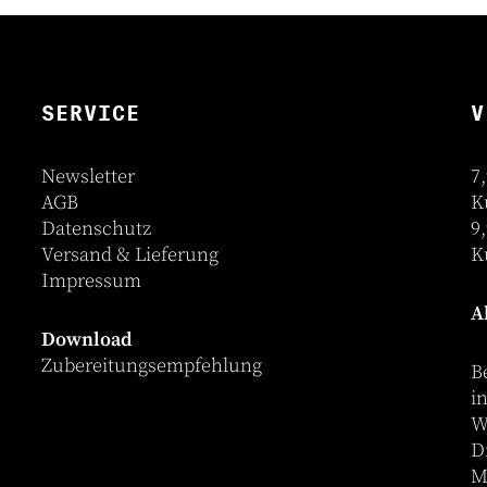
SERVICE
V
Newsletter
7
AGB
K
Datenschutz
9
Versand & Lieferung
K
Impressum
A
Download
Zubereitungsempfehlung
B
i
W
D
M