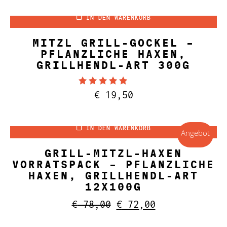
war:
ist:
IN DEN WARENKORB
€ 14,00
€ 13,00.
MITZL GRILL-GOCKEL –
PFLANZLICHE HAXEN,
GRILLHENDL-ART 300G
Bewertet mit
€
19,50
5.00
von 5
IN DEN WARENKORB
Angebot
GRILL-MITZL-HAXEN
VORRATSPACK – PFLANZLICHE
HAXEN, GRILLHENDL-ART
12X100G
Ursprünglicher
Aktueller
€
78,00
€
72,00
Preis
Preis