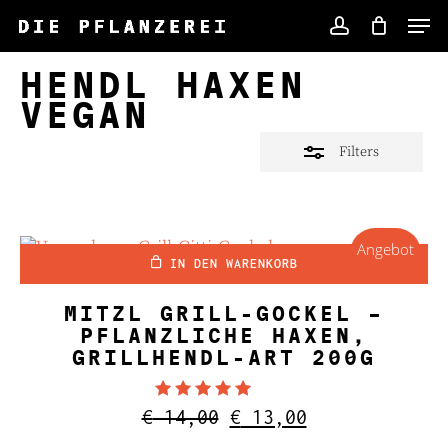
Skip
Men
to
account
Close
main
Filters
HENDL HAXEN
content
VEGAN
Filters
Angebot
IN DEN WARENKORB
MITZL GRILL-GOCKEL –
PFLANZLICHE HAXEN,
GRILLHENDL-ART 200G
Bewertet mit
Ursprünglicher
Aktueller
€
14,00
€
13,00
4.00
Preis
Preis
von 5