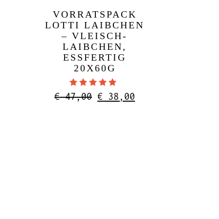
WEITERLESEN
VORRATSPACK
LOTTI LAIBCHEN
– VLEISCH-
LAIBCHEN,
ESSFERTIG
20X60G
Bewertet mit
Ursprünglicher
Aktueller
€
47,00
€
38,00
4.50
Preis
Preis
von 5
war:
ist:
€ 47,00
€ 38,00.