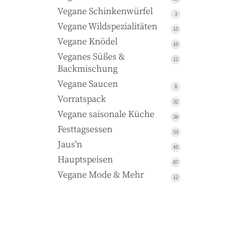
Produkte
Vegane Schinkenwürfel
3
3
Produkte
Vegane Wildspezialitäten
15
15
Produkte
Vegane Knödel
10
10
Produkte
Veganes Süßes &
12
12
Backmischung
Produkte
Vegane Saucen
8
8
Produkte
Vorratspack
32
32
Produkte
Vegane saisonale Küche
26
26
Produkte
Festtagsessen
53
53
Produkte
Jaus'n
45
45
Produkte
Hauptspeisen
87
87
Produkte
Vegane Mode & Mehr
12
12
Produkte