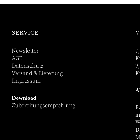
SERVICE
V
Newsletter
7
AGB
K
Datenschutz
9
Versand & Lieferung
K
Impressum
A
Download
Zubereitungsempfehlung
B
i
W
D
M