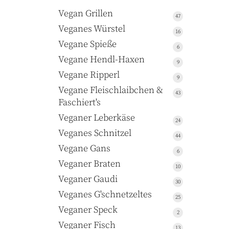
Vegan Grillen
47
47
Produkte
Veganes Würstel
16
16
Produkte
Vegane Spieße
6
6
Produkte
Vegane Hendl-Haxen
9
9
Produkte
Vegane Ripperl
9
9
Produkte
Vegane Fleischlaibchen &
43
43
Faschiert's
Produkte
Veganer Leberkäse
24
24
Produkte
Veganes Schnitzel
44
44
Produkte
Vegane Gans
6
6
Produkte
Veganer Braten
10
10
Produkte
Veganer Gaudi
30
30
Produkte
Veganes G'schnetzeltes
25
25
Produkte
Veganer Speck
2
2
Produkte
Veganer Fisch
13
13