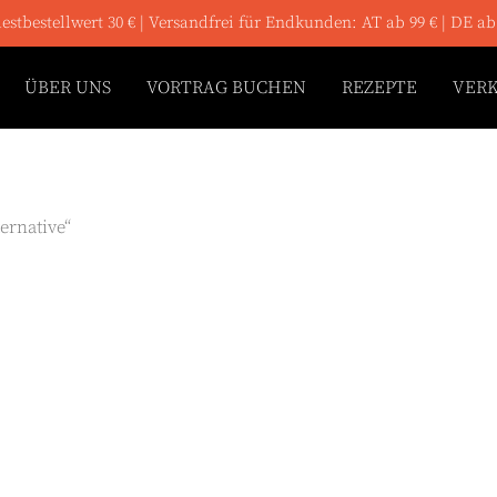
stbestellwert 30 € | Versandfrei für Endkunden: AT ab 99 € | DE ab
ÜBER UNS
VORTRAG BUCHEN
REZEPTE
VER
ernative“